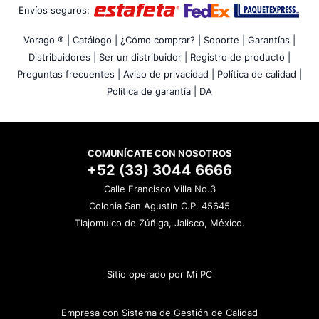
Envíos seguros:
Vorago ® |
Catálogo |
¿Cómo comprar? |
Soporte |
Garantías |
Distribuidores |
Ser un distribuidor |
Registro de producto |
Preguntas frecuentes |
Aviso de privacidad |
Política de calidad |
Política de garantía |
DA
COMUNÍCATE CON NOSOTROS
+52 (33) 3044 6666
Calle Francisco Villa No.3
Colonia San Agustín C.P. 45645
Tlajomulco de Zúñiga, Jalisco, México.
Sitio operado por Mi PC
Empresa con Sistema de Gestión de Calidad