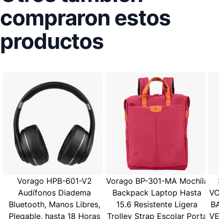
compraron estos
productos
Vorago HPB-601-V2
Vorago BP-301-MA Mochila
Audífonos Diadema
Backpack Laptop Hasta
VO
Bluetooth, Manos Libres,
15.6 Resistente Ligera
B
Plegable, hasta 18 Horas
Trolley Strap Escolar Porta
VE