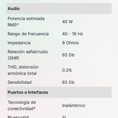
Audio
Potencia estimada
40 W
RMS
*
Rango de frecuencia
40 - 18 Hz
Impedancia
8 Ohmio
Relación señal/ruido
65 Db
(SNR)
THD, distorsión
0.3%
armónica total
Sensibilidad
65 Db
Puertos e Interfaces
Tecnología de
Inalámbrico
conectividad
*
Bluetooth
*
Si