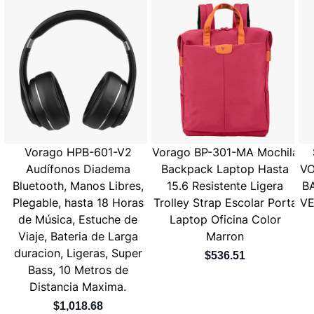
Vorago HPB-601-V2
Vorago BP-301-MA Mochila
Audífonos Diadema
Backpack Laptop Hasta
VO
Bluetooth, Manos Libres,
15.6 Resistente Ligera
B
Plegable, hasta 18 Horas
Trolley Strap Escolar Porta
VE
de Música, Estuche de
Laptop Oficina Color
Viaje, Bateria de Larga
Marron
duracion, Ligeras, Super
$536.51
Bass, 10 Metros de
Distancia Maxima.
$1,018.68