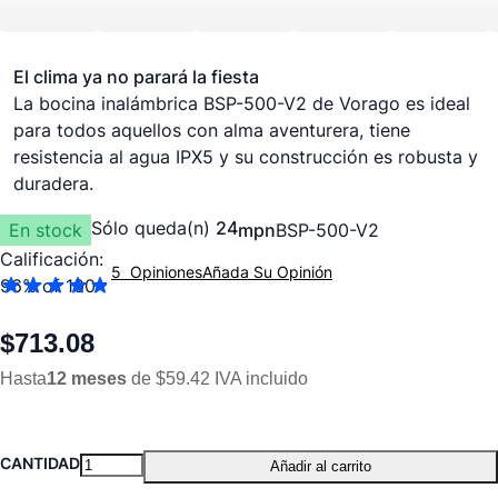
El clima ya no parará la fiesta
La bocina inalámbrica BSP-500-V2 de Vorago es ideal
para todos aquellos con alma aventurera, tiene
resistencia al agua IPX5 y su construcción es robusta y
duradera.
Sólo queda(n)
24
En stock
mpn
BSP-500-V2
Calificación:
5
Opiniones
Añada Su Opinión
96
% of
100
$713.08
Hasta
12 meses
de $59.42 IVA incluido
CANTIDAD
Añadir al carrito