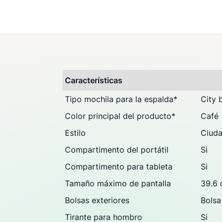
Preguntas & Dudas (0
Opiniones
Características
Tipo mochila para la espalda
*
City 
Color principal del producto
*
Café
Estilo
Ciud
Compartimento del portátil
Si
Compartimento para tableta
Si
Tamaño máximo de pantalla
39.6 
Bolsas exteriores
Bolsa 
Tirante para hombro
Si