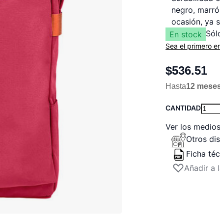
negro, marró
ocasión, ya s
Sól
En stock
Sea el primero e
$536.51
Hasta
12 mese
CANTIDAD
Ver los medio
Otros dis
Ficha té
Añadir a 