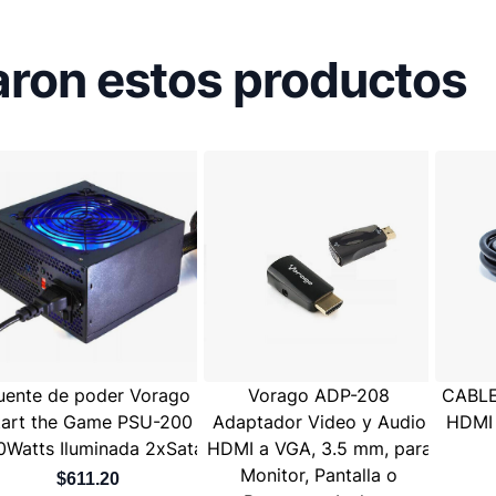
ron estos productos
uente de poder Vorago
Vorago ADP-208
CABL
tart the Game PSU-200
Adaptador Video y Audio
HDMI
0Watts Iluminada 2xSata
HDMI a VGA, 3.5 mm, para
Monitor, Pantalla o
$611.20