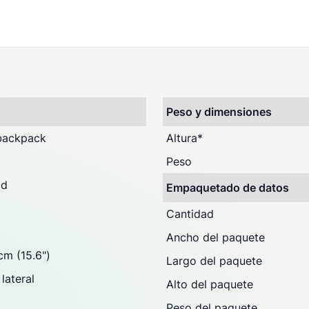
)
Peso y dimensiones
backpack
Altura
*
Peso
ad
Empaquetado de datos
Cantidad
Ancho del paquete
cm (15.6")
Largo del paquete
lateral
Alto del paquete
Peso del paquete