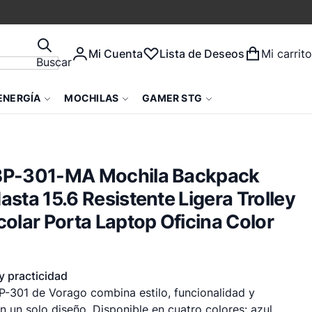
Mi Cuenta
Lista de Deseos
Mi carrito
Buscar
ENERGÍA
MOCHILAS
GAMER STG
BP-301-MA Mochila Backpack
asta 15.6 Resistente Ligera Trolley
colar Porta Laptop Oficina Color
y practicidad
P-301 de Vorago combina estilo, funcionalidad y
n un solo diseño. Disponible en cuatro colores: azul,