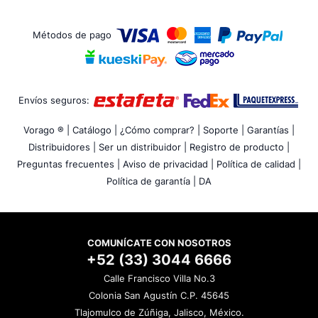
Métodos de pago
Envíos seguros:
Vorago ® |
Catálogo |
¿Cómo comprar? |
Soporte |
Garantías |
Distribuidores |
Ser un distribuidor |
Registro de producto |
Preguntas frecuentes |
Aviso de privacidad |
Política de calidad |
Política de garantía |
DA
COMUNÍCATE CON NOSOTROS
+52 (33) 3044 6666
Calle Francisco Villa No.3
Colonia San Agustín C.P. 45645
Tlajomulco de Zúñiga, Jalisco, México.