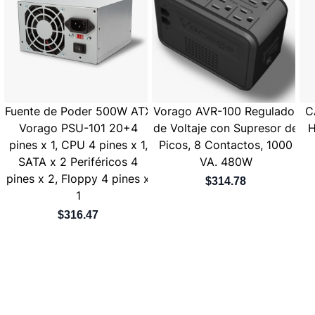
Fuente de Poder 500W ATX
Vorago AVR-100 Regulador
C
Vorago PSU-101 20+4
de Voltaje con Supresor de
H
pines x 1, CPU 4 pines x 1,
Picos, 8 Contactos, 1000
SATA x 2 Periféricos 4
VA. 480W
pines x 2, Floppy 4 pines x
$314.78
1
$316.47