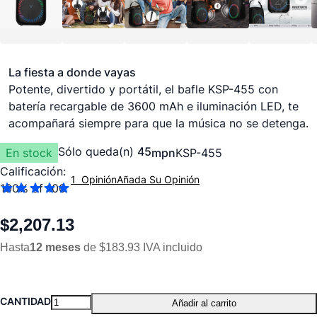
La fiesta a donde vayas
Potente, divertido y portátil, el bafle KSP-455 con
batería recargable de 3600 mAh e iluminación LED, te
acompañará siempre para que la música no se detenga.
Sólo queda(n)
45
En stock
mpn
KSP-455
Calificación:
1
Opinión
Añada Su Opinión
100
% of
100
$2,207.13
Hasta
12 meses
de $183.93 IVA incluido
CANTIDAD
Añadir al carrito