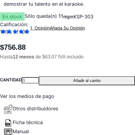
demostrar tu talento en el karaoke.
Sólo queda(n)
11
En stock
mpn
KSP-303
Calificación:
1
Opinión
Añada Su Opinión
100
% of
100
$756.88
Hasta
12 meses
de $63.07 IVA incluido
CANTIDAD
Añadir al carrito
Ver los medios de pago
Otros distribuidores
Ficha técnica
Manual