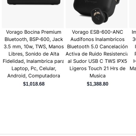
Vorago Bocina Premium
Vorago ESB-600-ANC
I
Bluetooth, BSP-600, Jack
Audífonos Inalambricos
3
3.5 mm, 10w, TWS, Manos
Bluetooth 5.0 Cancelación
Libres, Sonido de Alta
Activa de Ruido Resistencia
Fidelidad, Inalambrica para
al Sudor USB C TWS IPX5
H
Laptop, Pc, Celular,
Ligeros Touch 21 Hrs de
Ma
Android, Computadora
Musica
$1,018.68
$1,388.80