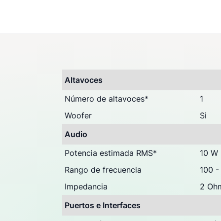
Preguntas & Dudas (0
Opiniones
Altavoces
Número de altavoces
*
1
Woofer
Si
Audio
Potencia estimada RMS
*
10 W
Rango de frecuencia
100 -
Impedancia
2 Oh
Puertos e Interfaces