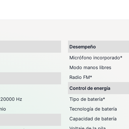
)
Desempeño
Micrófono incorporado
*
Modo manos libres
Radio FM
*
Control de energía
 20000 Hz
Tipo de batería
*
mio
Tecnología de batería
Capacidad de batería
Voltaje de la pila