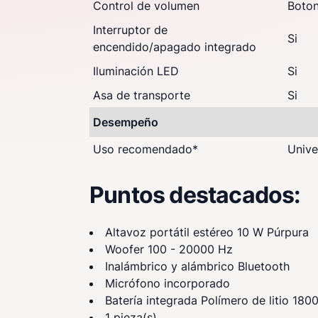
Control de volumen
Boto
Interruptor de
Si
encendido/apagado integrado
Iluminación LED
Si
Asa de transporte
Si
Desempeño
Uso recomendado
*
Unive
Puntos destacados:
Altavoz portátil estéreo 10 W Púrpura
Woofer 100 - 20000 Hz
Inalámbrico y alámbrico Bluetooth
Micrófono incorporado
Batería integrada Polímero de litio 18
1 pieza(s)