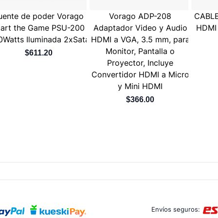
uente de poder Vorago
Vorago ADP-208
CABL
tart the Game PSU-200
Adaptador Video y Audio
HDMI
0Watts Iluminada 2xSata
HDMI a VGA, 3.5 mm, para
Monitor, Pantalla o
$611.20
Proyector, Incluye
Convertidor HDMI a Micro
y Mini HDMI
$366.00
Envíos seguros: