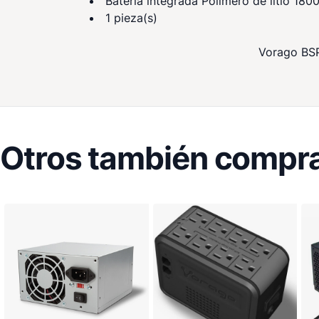
Batería integrada Polímero de litio 18
1 pieza(s)
Vorago BSP
Otros también compra