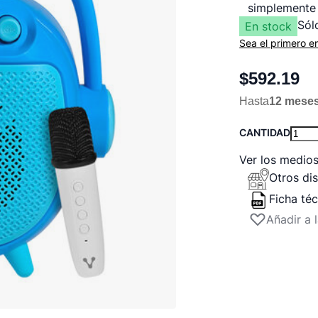
simplemente 
Sól
En stock
Sea el primero e
$592.19
Hasta
12 mese
CANTIDAD
Ver los medio
Otros dis
Ficha té
Añadir a 