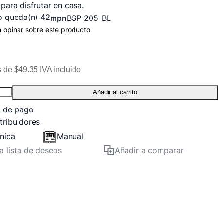
para disfrutar en casa.
o queda(n)
42
mpn
BSP-205-BL
n opinar sobre este producto
s
de $49.35 IVA incluido
Añadir al carrito
s de pago
tribuidores
cnica
Manual
la lista de deseos
Añadir a comparar