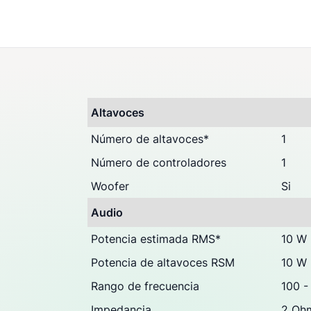
Preguntas & Dudas (0
Opiniones
Altavoces
Número de altavoces
*
1
Número de controladores
1
Woofer
Si
Audio
Potencia estimada RMS
*
10 W
Potencia de altavoces RSM
10 W
Rango de frecuencia
100 -
Impedancia
2 Oh