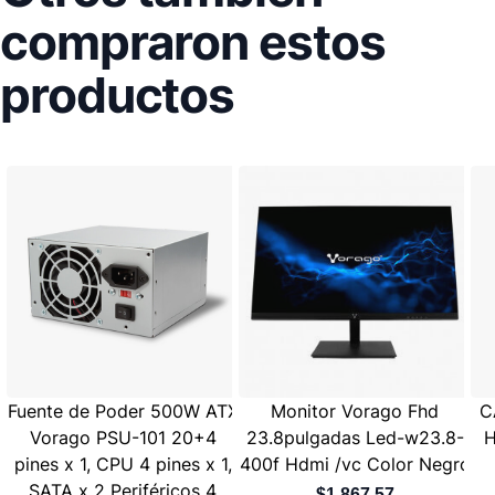
compraron estos
productos
Fuente de Poder 500W ATX
Monitor Vorago Fhd
C
Vorago PSU-101 20+4
23.8pulgadas Led-w23.8-
H
pines x 1, CPU 4 pines x 1,
400f Hdmi /vc Color Negro
SATA x 2 Periféricos 4
$1,867.57