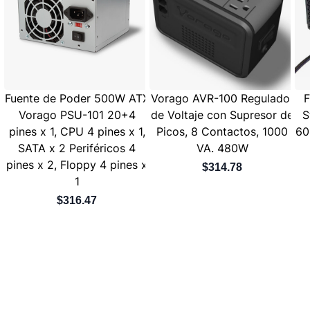
Fuente de Poder 500W ATX
Vorago AVR-100 Regulador
F
Vorago PSU-101 20+4
de Voltaje con Supresor de
S
pines x 1, CPU 4 pines x 1,
Picos, 8 Contactos, 1000
60
SATA x 2 Periféricos 4
VA. 480W
pines x 2, Floppy 4 pines x
$314.78
1
$316.47