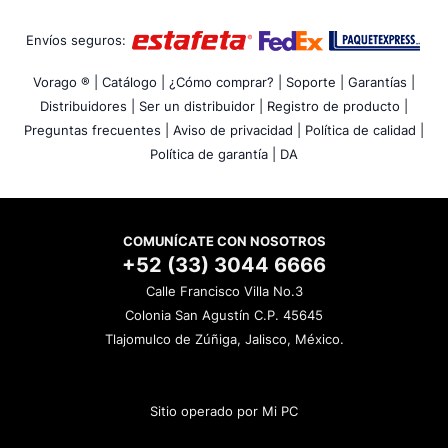
Envíos seguros:
Vorago ® |
Catálogo |
¿Cómo comprar? |
Soporte |
Garantías |
Distribuidores |
Ser un distribuidor |
Registro de producto |
Preguntas frecuentes |
Aviso de privacidad |
Política de calidad |
Política de garantía |
DA
COMUNÍCATE CON NOSOTROS
+52 (33) 3044 6666
Calle Francisco Villa No.3
Colonia San Agustín C.P. 45645
Tlajomulco de Zúñiga, Jalisco, México.
Sitio operado por Mi PC