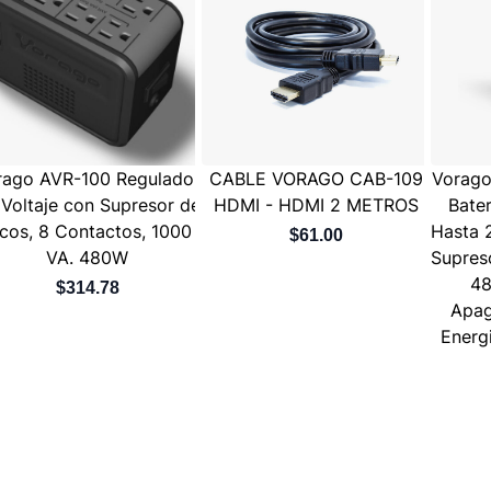
rago AVR-100 Regulador
CABLE VORAGO CAB-109
Vorago
 Voltaje con Supresor de
HDMI - HDMI 2 METROS
Bate
icos, 8 Contactos, 1000
Hasta 
$61.00
VA. 480W
Supres
48
$314.78
Apag
Energi