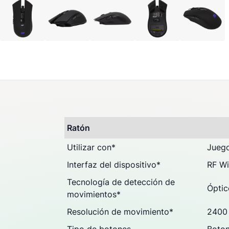
Preguntas & Dudas (0
Opiniones
Ratón
Utilizar con
*
Jueg
Interfaz del dispositivo
*
RF Wi
Tecnología de detección de
Óptic
movimientos
*
Resolución de movimiento
*
2400