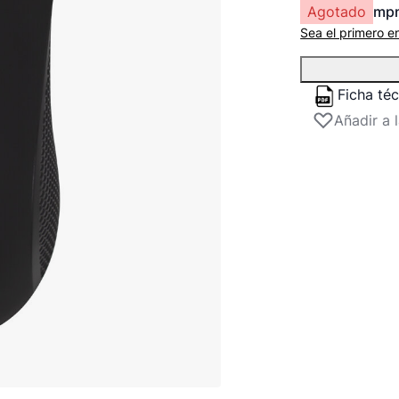
Agotado
mp
Sea el primero e
Ficha té
Añadir a 