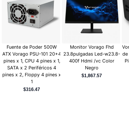
Fuente de Poder 500W
Monitor Vorago Fhd
Vo
ATX Vorago PSU-101 20+4
23.8pulgadas Led-w23.8-
de
pines x 1, CPU 4 pines x 1,
400f Hdmi /vc Color
P
SATA x 2 Periféricos 4
Negro
pines x 2, Floppy 4 pines x
$1,867.57
1
$316.47