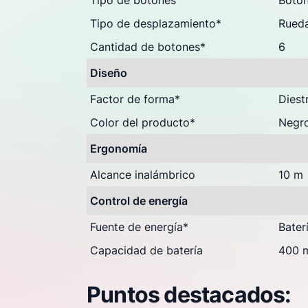
Tipo de botones
Boton
Tipo de desplazamiento
*
Rued
Cantidad de botones
*
6
Diseño
Factor de forma
*
Diest
Color del producto
*
Negr
Ergonomía
Alcance inalámbrico
10 m
Control de energía
Fuente de energía
*
Bater
Capacidad de batería
400 
Puntos destacados: