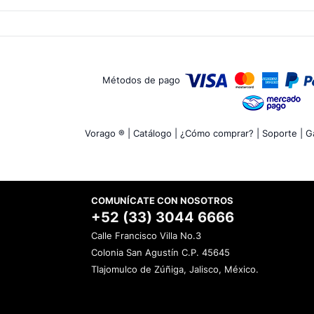
Métodos de pago
Vorago ® |
Catálogo |
¿Cómo comprar? |
Soporte |
Ga
COMUNÍCATE CON NOSOTROS
+52 (33) 3044 6666
Calle Francisco Villa No.3
Colonia San Agustín C.P. 45645
Tlajomulco de Zúñiga, Jalisco, México.