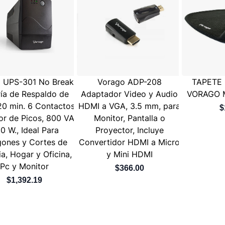
 UPS-301 No Break,
Vorago ADP-208
TAPETE
ría de Respaldo de
Adaptador Video y Audio
VORAGO 
20 min. 6 Contactos,
HDMI a VGA, 3.5 mm, para
$
or de Picos, 800 VA,
Monitor, Pantalla o
0 W., Ideal Para
Proyector, Incluye
ones y Cortes de
Convertidor HDMI a Micro
a, Hogar y Oficina,
y Mini HDMI
Pc y Monitor
$366.00
$1,392.19