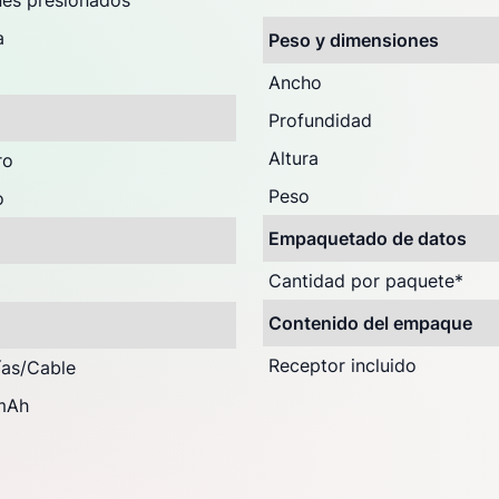
es presionados
a
Peso y dimensiones
Ancho
Profundidad
Altura
ro
Peso
o
Empaquetado de datos
Cantidad por paquete
*
Contenido del empaque
Receptor incluido
ías/Cable
mAh