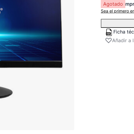
Agotado
mp
Sea el primero e
Ficha té
Añadir a 