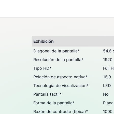
Preguntas & Dudas (0
Opiniones
Exhibición
Diagonal de la pantalla
*
54.6 
Resolución de la pantalla
*
1920 
Tipo HD
*
Full 
Relación de aspecto nativa
*
16:9
Tecnología de visualización
*
LED
Pantalla táctil
*
No
Forma de la pantalla
*
Plana
Razón de contraste (típica)
*
1000: