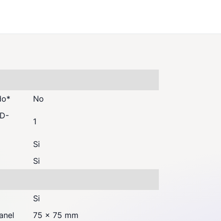
do
*
No
(D-
1
Si
Si
Si
anel
75 x 75 mm