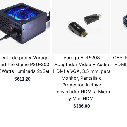
uente de poder Vorago
Vorago ADP-208
CABL
tart the Game PSU-200
Adaptador Video y Audio
HDMI
0Watts Iluminada 2xSata
HDMI a VGA, 3.5 mm, para
Monitor, Pantalla o
$611.20
Proyector, Incluye
Convertidor HDMI a Micro
y Mini HDMI
$366.00