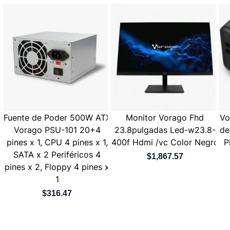
Fuente de Poder 500W ATX
Monitor Vorago Fhd
Vo
Vorago PSU-101 20+4
23.8pulgadas Led-w23.8-
de
pines x 1, CPU 4 pines x 1,
400f Hdmi /vc Color Negro
P
SATA x 2 Periféricos 4
$1,867.57
pines x 2, Floppy 4 pines x
1
$316.47