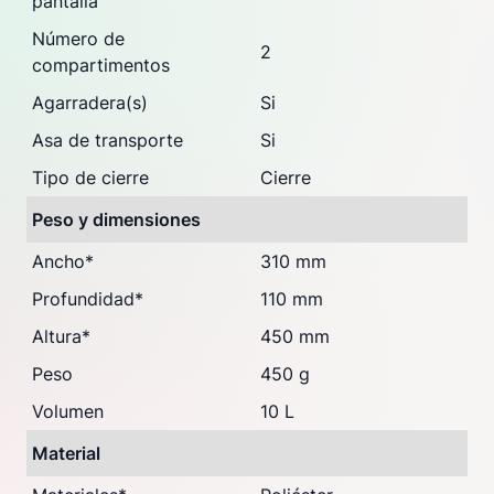
pantalla
Número de
2
compartimentos
Agarradera(s)
Si
Asa de transporte
Si
Tipo de cierre
Cierre
Peso y dimensiones
Ancho
*
310 mm
Profundidad
*
110 mm
Altura
*
450 mm
Peso
450 g
Volumen
10 L
Material