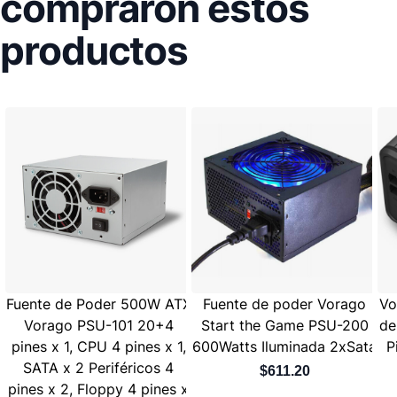
compraron estos
productos
Fuente de Poder 500W ATX
Fuente de poder Vorago
Vo
Vorago PSU-101 20+4
Start the Game PSU-200
de
pines x 1, CPU 4 pines x 1,
600Watts Iluminada 2xSata
P
SATA x 2 Periféricos 4
$611.20
pines x 2, Floppy 4 pines x