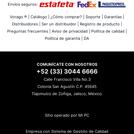
Envíos seguros:
Vorago ® |
Catálogo |
¿Cómo comprar? |
Soporte |
Garantías |
Distribuidores |
Ser un distribuidor |
Registro de producto |
Preguntas frecuentes |
Aviso de privacidad |
Política de calidad |
Política de garantía |
DA
COMUNÍCATE CON NOSOTROS
+52 (33) 3044 6666
Calle Francisco Villa No.3
Colonia San Agustín C.P. 45645
Tlajomulco de Zúñiga, Jalisco, México.
Sitio operado por Mi PC
Empresa con Sistema de Gestión de Calidad