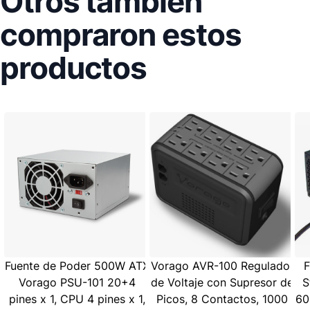
Otros también
compraron estos
productos
Fuente de Poder 500W ATX
Vorago AVR-100 Regulador
F
Vorago PSU-101 20+4
de Voltaje con Supresor de
S
pines x 1, CPU 4 pines x 1,
Picos, 8 Contactos, 1000
60