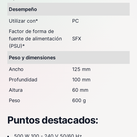
Desempeño
Utilizar con
*
PC
Factor de forma de
fuente de alimentación
SFX
(PSU)
*
Peso y dimensiones
Ancho
125 mm
Profundidad
100 mm
Altura
60 mm
Peso
600 g
Puntos destacados:
500 W 100 - 240 V 50/60 Hz