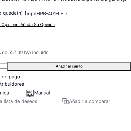
o queda(n)
1
mpn
HPB-401-LED
Opiniones
Añada Su Opinión
s
de $57.39 IVA incluido
Añadir al carrito
s de pago
tribuidores
cnica
Manual
la lista de deseos
Añadir a comparar