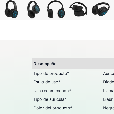
Preguntas & Dudas (0
Opiniones
Desempeño
Tipo de producto
*
Auric
Estilo de uso
*
Diad
Uso recomendado
*
Llam
Tipo de auricular
Biaur
Color del producto
*
Negr