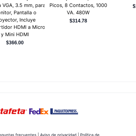
 VGA, 3.5 mm, para
Picos, 8 Contactos, 1000
$
nitor, Pantalla o
VA. 480W
oyector, Incluye
$314.78
tidor HDMI a Micro
y Mini HDMI
$366.00
eguntas frecuentes |
Aviso de privacidad |
Política de