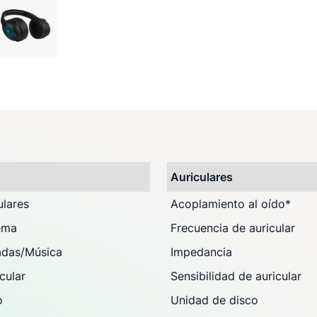
)
Auriculares
ulares
Acoplamiento al oído
*
ema
Frecuencia de auricular
adas/Música
Impedancia
icular
Sensibilidad de auricular
o
Unidad de disco