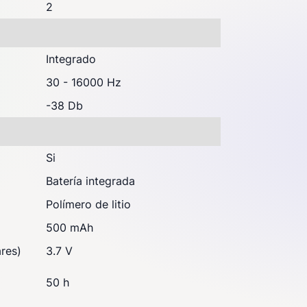
2
Integrado
30 - 16000 Hz
-38 Db
Si
Batería integrada
Polímero de litio
500 mAh
ares)
3.7 V
50 h