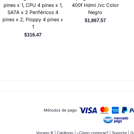
pines x 1, CPU 4 pines x 1,
400f Hdmi /vc Color
SATA x 2 Periféricos 4
Negro
pines x 2, Floppy 4 pines x
$1,867.57
1
$316.47
Métodos de pago
Vorago ® |
Catálogo |
¿Cómo comprar? |
Soporte |
Ga