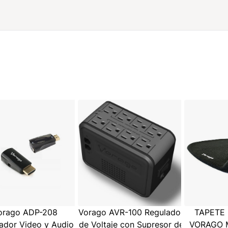
orago ADP-208
Vorago AVR-100 Regulador
TAPETE
ador Video y Audio
de Voltaje con Supresor de
VORAGO 