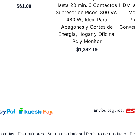
Hasta 20 min. 6 Contactos,
HDMI a
$61.00
Supresor de Picos, 800 VA,
Mo
480 W., Ideal Para
Pr
Apagones y Cortes de
Conver
Energia, Hogar y Oficina,
Pc y Monitor
$1,392.19
Envíos seguros:
rantías |
Distribuidores |
Ser un distribuidor |
Registro de producto |
Pr