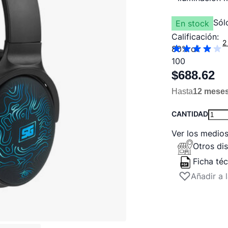
Sól
En stock
Calificación:
2
80
% of
100
$688.62
Hasta
12 mese
CANTIDAD
Ver los medio
Otros dis
Ficha té
Añadir a 