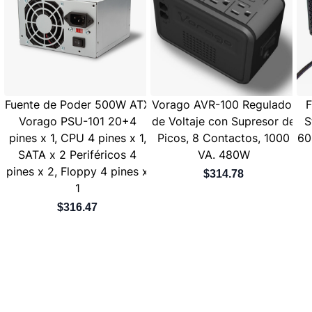
Fuente de Poder 500W ATX
Vorago AVR-100 Regulador
F
Vorago PSU-101 20+4
de Voltaje con Supresor de
S
pines x 1, CPU 4 pines x 1,
Picos, 8 Contactos, 1000
60
SATA x 2 Periféricos 4
VA. 480W
pines x 2, Floppy 4 pines x
$314.78
1
$316.47