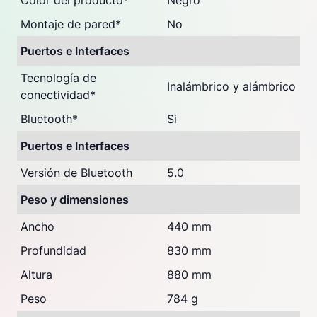
Color del producto
*
Negro
Montaje de pared
*
No
Puertos e Interfaces
Tecnología de
Inalámbrico y alámbrico
conectividad
*
Bluetooth
*
Si
Puertos e Interfaces
Versión de Bluetooth
5.0
Peso y dimensiones
Ancho
440 mm
Profundidad
830 mm
Altura
880 mm
Peso
784 g