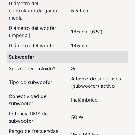
Diámetro del
controlador de gama
5.59 cm
media
Diámetro del woofer
16.5 cm (6.5")
(imperial)
Diámetro del woofer
16.5 cm
Subwoofer
Subwoofer incluido
*
Si
Altavoz de subgraves
Tipo de subwoofer
(subwoofer) activo
Conectividad del
Inalámbrico
subwoofer
Potencia RMS de
50 W
subwoofer
Rango de frecuencias
25 - 180 Hz