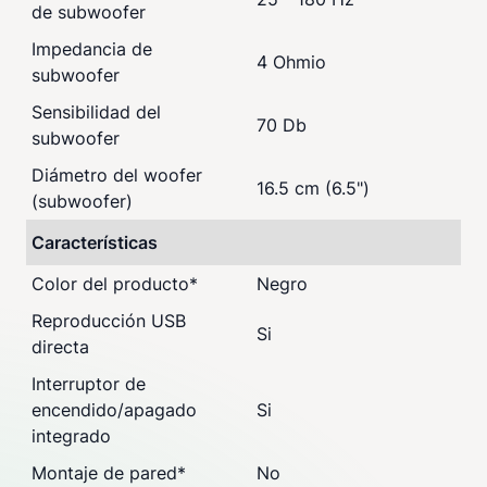
de subwoofer
Impedancia de
4 Ohmio
subwoofer
Sensibilidad del
70 Db
subwoofer
Diámetro del woofer
16.5 cm (6.5")
(subwoofer)
Características
Color del producto
*
Negro
Reproducción USB
Si
directa
Interruptor de
encendido/apagado
Si
integrado
Montaje de pared
*
No