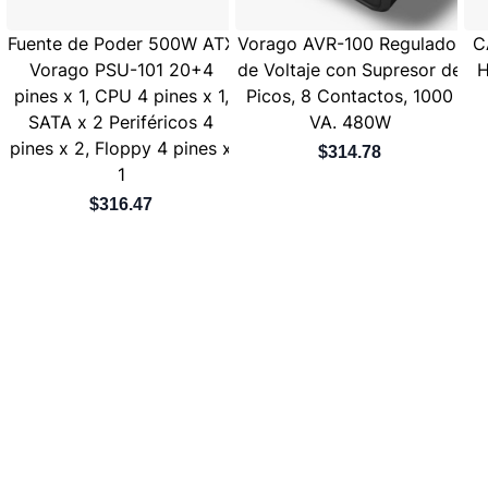
Fuente de Poder 500W ATX
Vorago AVR-100 Regulador
C
Vorago PSU-101 20+4
de Voltaje con Supresor de
H
pines x 1, CPU 4 pines x 1,
Picos, 8 Contactos, 1000
SATA x 2 Periféricos 4
VA. 480W
pines x 2, Floppy 4 pines x
$314.78
1
$316.47