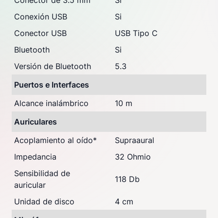
Conector de 3.5 mm
Si
Conexión USB
Si
Conector USB
USB Tipo C
Bluetooth
Si
Versión de Bluetooth
5.3
Puertos e Interfaces
Alcance inalámbrico
10 m
Auriculares
Acoplamiento al oído
*
Supraaural
Impedancia
32 Ohmio
Sensibilidad de
118 Db
auricular
Unidad de disco
4 cm