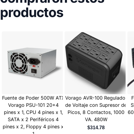
productos
Fuente de Poder 500W ATX
Vorago AVR-100 Regulador
F
Vorago PSU-101 20+4
de Voltaje con Supresor de
S
pines x 1, CPU 4 pines x 1,
Picos, 8 Contactos, 1000
60
SATA x 2 Periféricos 4
VA. 480W
pines x 2, Floppy 4 pines x
$314.78
1