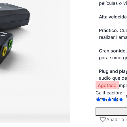
películas o v
Alta velocida
Práctico.
Cue
realizar llam
Gran sonido
para sumergir
Plug and pla
audio que des
Agotado
mp
Calificación:
1
97
% of
100
Añadir a 